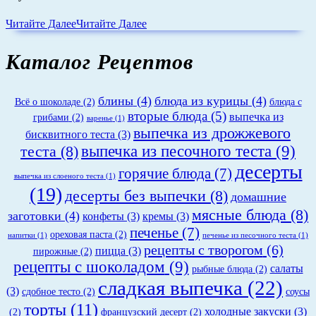
Читайте Далее
Читайте Далее
Каталог Рецептов
блины
(4)
блюда из курицы
(4)
Всё о шоколаде
(2)
блюда с
вторые блюда
(5)
выпечка из
грибами
(2)
варенье
(1)
выпечка из дрожжевого
бисквитного теста
(3)
теста
(8)
выпечка из песочного теста
(9)
десерты
горячие блюда
(7)
выпечка из слоеного теста
(1)
(19)
десерты без выпечки
(8)
домашние
мясные блюда
(8)
заготовки
(4)
конфеты
(3)
кремы
(3)
печенье
(7)
ореховая паста
(2)
напитки
(1)
печенье из песочного теста
(1)
рецепты с творогом
(6)
пицца
(3)
пирожные
(2)
рецепты с шоколадом
(9)
салаты
рыбные блюда
(2)
сладкая выпечка
(22)
(3)
сдобное тесто
(2)
соусы
торты
(11)
холодные закуски
(3)
(2)
французский десерт
(2)