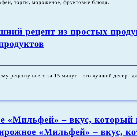
фей, торты, мороженое, фруктовые блюда.
шний рецепт из простых проду
продуктов
 рецепту всего за 15 минут – это лучший десерт для
 –
е «Мильфей» – вкус, который
пирожное «Мильфей» – вкус, к