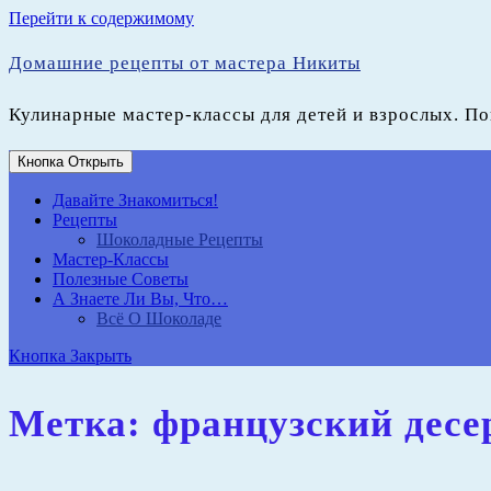
Перейти к содержимому
Домашние рецепты от мастера Никиты
Кулинарные мастер-классы для детей и взрослых. П
Кнопка Открыть
Давайте Знакомиться!
Рецепты
Шоколадные Рецепты
Мастер-Классы
Полезные Советы
А Знаете Ли Вы, Что…
Всё О Шоколаде
Кнопка Закрыть
Метка:
французский десе