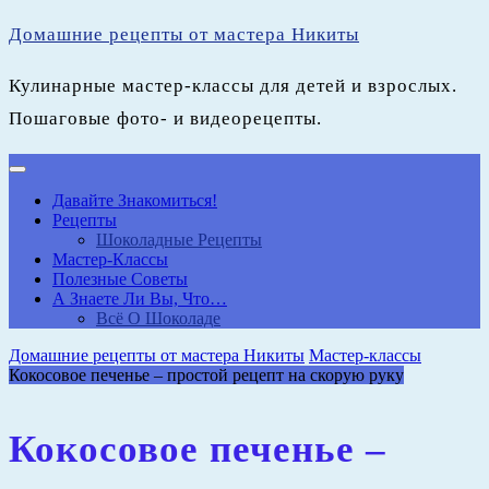
Перейти
Домашние рецепты от мастера Никиты
к
содержимому
Кулинарные мастер-классы для детей и взрослых.
Пошаговые фото- и видеорецепты.
Кнопка
Открыть
Давайте Знакомиться!
Рецепты
Шоколадные Рецепты
Мастер-Классы
Полезные Советы
А Знаете Ли Вы, Что…
Всё О Шоколаде
Кнопка
Домашние рецепты от мастера Никиты
Мастер-классы
Закрыть
Кокосовое печенье – простой рецепт на скорую руку
Кокосовое печенье –