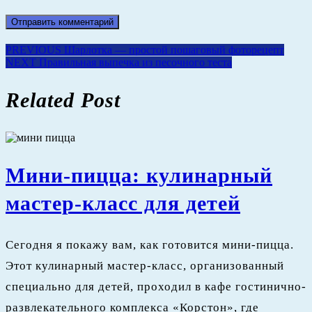
Предыдущая
PREVIOUS
Шарлотка — простой пошаговый фоторецепт
Навигация
Следующая
запись:
NEXT
Правильная выпечка из песочного теста
запись:
по
Related Post
записям
Мини-пицца: кулинарный
Мини-
мастер-класс для детей
пицца:
Сегодня я покажу вам, как готовится мини-пицца.
кулин
Этот кулинарный мастер-класс, организованный
мастер
специально для детей, проходил в кафе гостинично-
развлекательного комплекса «Корстон», где