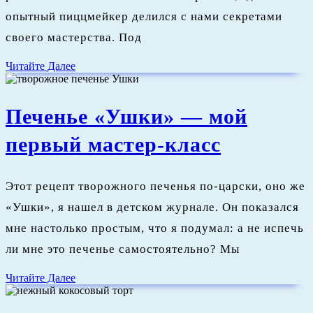
класс
опытный пиццмейкер делился с нами секретами
для
своего мастерства. Под
детей
Читайте
Читайте Далее
Далее
Печенье «Ушки» — мой
Печенье
первый мастер-класс
«Ушки»
Этот рецепт творожного печенья по-царски, оно же
—
«Ушки», я нашел в детском журнале. Он показался
мой
мне настолько простым, что я подумал: а не испечь
ли мне это печенье самостоятельно? Мы
первый
Читайте
Читайте Далее
мастер-
Далее
класс