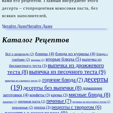
вами его рецептом. Главный ингредиент этого
десерта – стопроцентная кокосовая паста, без
всяких наполнителей,
Читайте Далее
Читайте Далее
Каталог Рецептов
блины
(4)
блюда из курицы
(4)
Всё о шоколаде
(2)
блюда с
вторые блюда
(5)
выпечка из
грибами
(2)
варенье
(1)
выпечка из дрожжевого
бисквитного теста
(3)
теста
(8)
выпечка из песочного теста
(9)
десерты
горячие блюда
(7)
выпечка из слоеного теста
(1)
(19)
десерты без выпечки
(8)
домашние
мясные блюда
(8)
заготовки
(4)
конфеты
(3)
кремы
(3)
печенье
(7)
ореховая паста
(2)
напитки
(1)
печенье из песочного теста
(1)
рецепты с творогом
(6)
пицца
(3)
пирожные
(2)